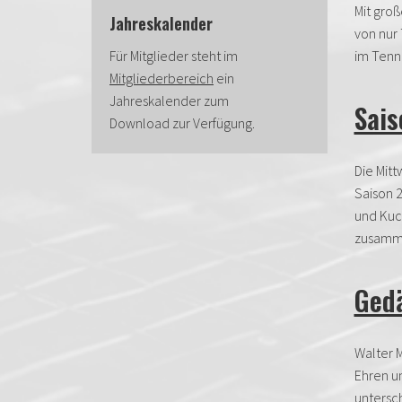
Mit groß
Jahreskalender
von nur 
Für Mitglieder steht im
im Tenni
Mitgliederbereich
ein
Jahreskalender zum
Sai
Download zur Verfügung.
Die Mit
Saison 2
und Kuc
zusamme
Gedä
Walter M
Ehren un
untersch