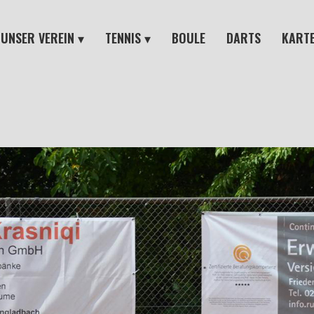
UNSER VEREIN
TENNIS
BOULE
DARTS
KARTE
AKTUELLE MITTEILUNGEN
MEDENMANNSCHAFTEN
SKA
VORSTAND
BREITENSPORT
TUP
SCHUTZKONZEPT
TRAINING
EHRENMITGLIEDER UND
PLATZBUCHUNG
VORSTANDSHISTORIE
BEITRÄGE UND
MITGLIEDSCHAFT
GASTGEBÜHREN
KLUBHAUS
STELLENANGEBOTE