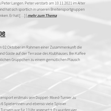
s Peter Langen. Peter verstarb am 10.11.2021 im Alter
und hat sich sportlich in unseren Breitensportgruppen
nken. Er hat […] |
mehr zum Thema
pe
 am 02.Oktober im Rahmen einer Zusammenkunft die
nd Gäste auf der Terrasse des Klubhauses. Bei Kaffee
üblichen Grüppchen zu einem gemütlichen Plausch
tensport erstmals sein Doppel- Mixed-Turnier zu
 6 Spielerinnen und ebenso viele Spieler
urniers war für 11Uhr angesetzt. Es wurden vier