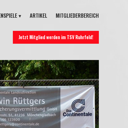
NSPIELE
ARTIKEL
MITGLIEDERBEREICH
T-TURNIERE
P-TURNIERE
Jetzt Mitglied werden im TSV Ruhrfeld!