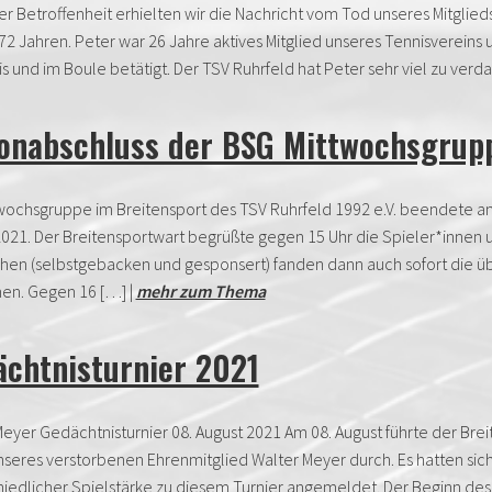
er Betroffenheit erhielten wir die Nachricht vom Tod unseres Mitglied
72 Jahren. Peter war 26 Jahre aktives Mitglied unseres Tennisvereins 
s und im Boule betätigt. Der TSV Ruhrfeld hat Peter sehr viel zu verda
sonabschluss der BSG Mittwochsgrup
twochsgruppe im Breitensport des TSV Ruhrfeld 1992 e.V. beendete
021. Der Breitensportwart begrüßte gegen 15 Uhr die Spieler*innen u
hen (selbstgebacken und gesponsert) fanden dann auch sofort die 
n. Gegen 16 […] |
mehr zum Thema
chtnisturnier 2021
eyer Gedächtnisturnier 08. August 2021 Am 08. August führte der Brei
seres verstorbenen Ehrenmitglied Walter Meyer durch. Es hatten sich
iedlicher Spielstärke zu diesem Turnier angemeldet. Der Beginn des T