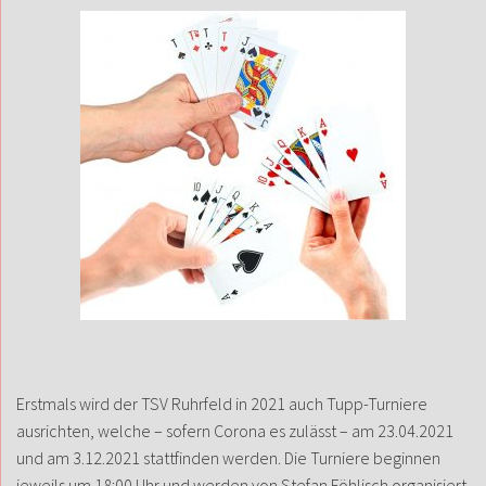
Erstmals wird der TSV Ruhrfeld in 2021 auch Tupp-Turniere
ausrichten, welche – sofern Corona es zulässt – am 23.04.2021
und am 3.12.2021 stattfinden werden. Die Turniere beginnen
jeweils um 18:00 Uhr und werden von Stefan Föhlisch organisiert