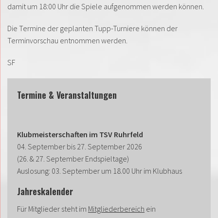
damit um 18:00 Uhr die Spiele aufgenommen werden können.
Die Termine der geplanten Tupp-Turniere können der
Terminvorschau entnommen werden.
SF
Termine & Veranstaltungen
Klubmeisterschaften im TSV Ruhrfeld
04. September bis 27. September 2026
(26. & 27. September Endspieltage)
Auslosung: 03. September um 18.00 Uhr im Klubhaus
Jahreskalender
Für Mitglieder steht im
Mitgliederbereich
ein