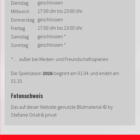
geschlossen
Dienstag
17:00 Uhr bis 23:00 Uhr
Mittwoch
geschlossen
Donnerstag
17:00 Uhr bis 23:00 Uhr
Freitag
geschlossen *
Samstag
geschlossen *
Sonntag
*… außer bei Meden- und Freundschaftsspielen
Die Spielsaison
2026
beginnt am 01.04. und endet am
01.10.
Fotonachweis
Das auf dieser Website genutzte Bildmaterial © by
Stefanie Orlati & privat