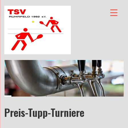
Preis-Tupp-Turniere