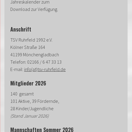
Jahreskalender zum
Download zur Verfügung.
Anschrift
TSV Ruhrfeld 1992 e.V.
Kölner Straße 164
41199 Mönchengladbach
Telefon: 02166 / 6 47 33 13
E-mail:
info(at)tsv-ruhrfeld.de
Mitglieder 2026
140 gesamt
101 Aktive, 39 Fördernde,
28 Kinder/Jugendliche
(Stand Januar 2026)
Mannschaften Sommer 2026