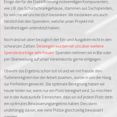
Einige der für die Elektrifizierung notwendigen Komponenten,
wie z.B. das Schaltschrankgehäuse, stammen aus Sachspenden,
für welche wir uns herzlich bedanken. Wir bedanken uns auch
herzlich bei den Spendern, welche unser Projekt mit
Geldbeträgen unterstützt haben.
Noch sind wir aber bezüglich der Ein- und Ausgaben nicht in den
schwarzen Zahlen.
Deswegen würden wir uns über weitere
Spendenbeträge sehr freuen.
Spenden nehmen wir in Bar oder
per Überweisung auf unser Vereinskonto gerne entgegen.
Obwohl das Ergebnis schon toll ist und wir mit Freude den
Turbinenregnern bei der Arbeit zusehen, wurde in uns der Hang
zur Perfektion geweckt. Die optimale Beregnung haben wir
heute leider nur, wenn nur ein Platz beregnet wird. So möchten
wir in der Ausbaustufe 3 erreichen, dass wir auf jedem Platz stets
ein optimales Bewässerungsergebnis haben. Dies dann
unabhängig davon, wie viele Plätze gleichzeitig bewässert
werden.